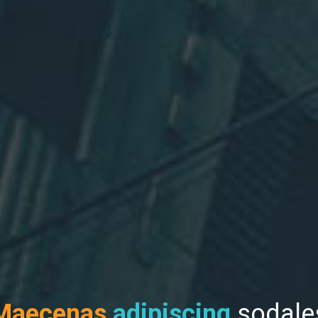
Maecenas
adipiscing
sodale