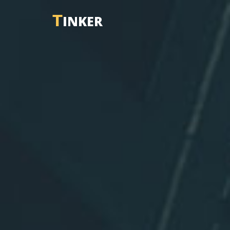
T
INKER